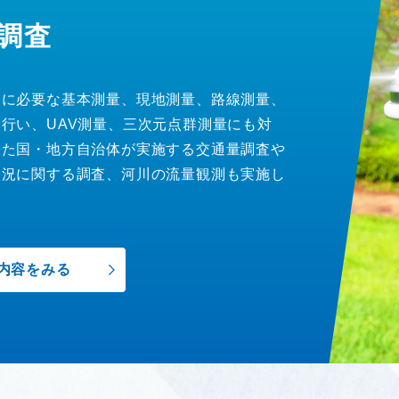
調査
業に必要な基本測量、現地測量、路線測量、
行い、UAV測量、三次元点群測量にも対
また国・地方自治体が実施する交通量調査や
状況に関する調査、河川の流量観測も実施し
内容をみる