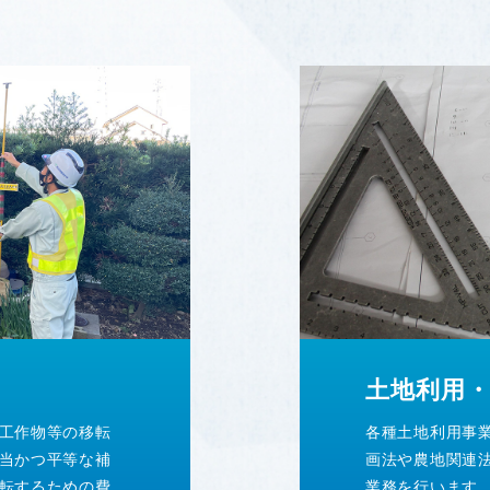
土地利用
工作物等の移転
各種土地利用事
当かつ平等な補
画法や農地関連
転するための費
業務を行います