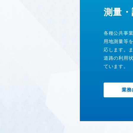
測量・
各種公共事
用地測量等を
応します。
道路の利用
ています。
業務